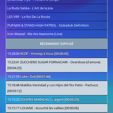
La Ruda Salska
-
L'Art de la Joie
LES VRP
-
Le Roi De La Route
PUPAJIM & STAND HIGH PATROL
-
Dubadub Definition
Iron Weasel
-
We Are Awesome (Live)
RÉCEMMENT DIFFUSÉ
15:28:06
RCDF
-
Ymotep à Vous
[00:00:45]
15:23:41
ZUCCHERO SUGAR FORNACIARI
-
Overdose (d'amore)
[00:04:25]
15:21:59
Luke
-
Zoé
[00:01:44]
15:18:48
Maldita Vecindad y Los Hijos del 5to Patio
-
Pachuco
[00:03:12]
15:15:23
ZOUFRIS MARACAS
-
L argent
[00:03:25]
15:15:17
LOUANE
-
écouché les vallées
[00:00:06]