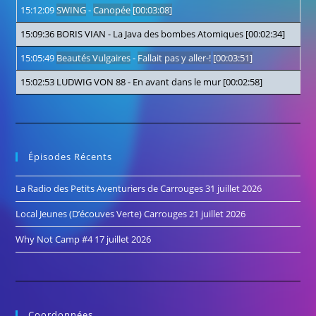
15:12:09
SWING
-
Canopée
[00:03:08]
15:09:36
BORIS VIAN
-
La Java des bombes Atomiques
[00:02:34]
15:05:49
Beautés Vulgaires
-
Fallait pas y aller-!
[00:03:51]
15:02:53
LUDWIG VON 88
-
En avant dans le mur
[00:02:58]
Épisodes Récents
La Radio des Petits Aventuriers de Carrouges
31 juillet 2026
Local Jeunes (D’écouves Verte) Carrouges
21 juillet 2026
Why Not Camp #4
17 juillet 2026
Coordonnées