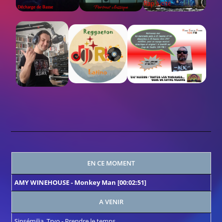
EN CE MOMENT
AMY WINEHOUSE
-
Monkey Man
[00:02:51]
A VENIR
Sinsémilia, Tryo
-
Prendre le temps