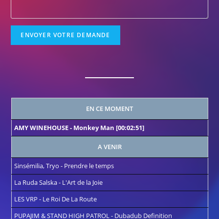
EN CE MOMENT
AMY WINEHOUSE
-
Monkey Man
[00:02:51]
A VENIR
Sinsémilia, Tryo
-
Prendre le temps
La Ruda Salska
-
L'Art de la Joie
LES VRP
-
Le Roi De La Route
PUPAJIM & STAND HIGH PATROL
-
Dubadub Definition