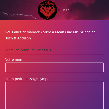
Skip
Demandez votre chanson !
to
Menu
content
Vous allez demander
You're a Mean One Mr. Grinch
de
18th & Addison
Merci de remplir ci-dessous
Votre nom
Et un petit message sympa