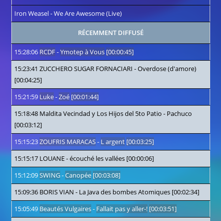
Iron Weasel
-
We Are Awesome (Live)
RÉCEMMENT DIFFUSÉ
15:28:06
RCDF
-
Ymotep à Vous
[00:00:45]
15:23:41
ZUCCHERO SUGAR FORNACIARI
-
Overdose (d'amore)
[00:04:25]
15:21:59
Luke
-
Zoé
[00:01:44]
15:18:48
Maldita Vecindad y Los Hijos del 5to Patio
-
Pachuco
[00:03:12]
15:15:23
ZOUFRIS MARACAS
-
L argent
[00:03:25]
15:15:17
LOUANE
-
écouché les vallées
[00:00:06]
15:12:09
SWING
-
Canopée
[00:03:08]
15:09:36
BORIS VIAN
-
La Java des bombes Atomiques
[00:02:34]
15:05:49
Beautés Vulgaires
-
Fallait pas y aller-!
[00:03:51]