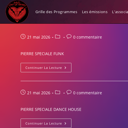
Skip
Service civique et Stagiai
to
Grille des Programmes
Les émissions
L’associ
content
Publication
Post
Commentaires
21 mai 2026
0 commentaire
publiée :
category:
de
la
PIERRE SPECIALE FUNK
publication :
PIERRE
Continuer La Lecture
SPECIALE
FUNK
Publication
Post
Commentaires
21 mai 2026
0 commentaire
publiée :
category:
de
la
PIERRE SPECIALE DANCE HOUSE
publication :
PIERRE
Continuer La Lecture
SPECIALE