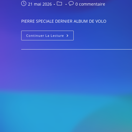
Publication
Post
Commentaires
21 mai 2026
0 commentaire
publiée :
category:
de
la
PIERRE SPECIALE DERNIER ALBUM DE VOLO
publication :
PIERRE
Continuer La Lecture
SPECIALE
DERNIER
ALBUM
DE
VOLO
(avec
Marie)