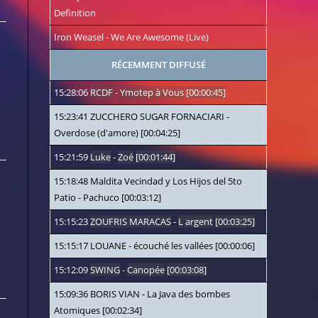
Definition
Iron Weasel
-
We Are Awesome (Live)
RÉCEMMENT DIFFUSÉ
15:28:06
RCDF
-
Ymotep à Vous
[00:00:45]
15:23:41
ZUCCHERO SUGAR FORNACIARI
-
Overdose (d'amore)
[00:04:25]
15:21:59
Luke
-
Zoé
[00:01:44]
15:18:48
Maldita Vecindad y Los Hijos del 5to
Patio
-
Pachuco
[00:03:12]
15:15:23
ZOUFRIS MARACAS
-
L argent
[00:03:25]
15:15:17
LOUANE
-
écouché les vallées
[00:00:06]
15:12:09
SWING
-
Canopée
[00:03:08]
15:09:36
BORIS VIAN
-
La Java des bombes
Atomiques
[00:02:34]