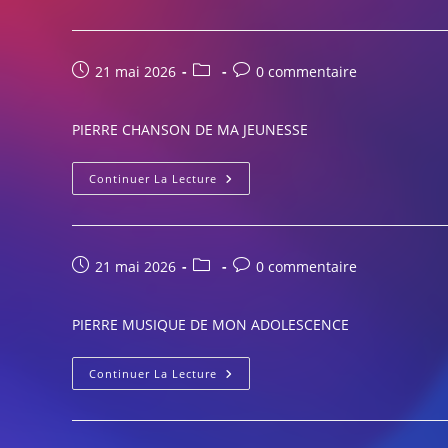
DANCE
HOUSE
Publication
Post
Commentaires
21 mai 2026
0 commentaire
publiée :
category:
de
la
PIERRE CHANSON DE MA JEUNESSE
publication :
PIERRE
Continuer La Lecture
CHANSON
DE
MA
JEUNESSE
Publication
Post
Commentaires
21 mai 2026
0 commentaire
publiée :
category:
de
la
PIERRE MUSIQUE DE MON ADOLESCENCE
publication :
PIERRE
Continuer La Lecture
MUSIQUE
DE
MON
ADOLESCENCE