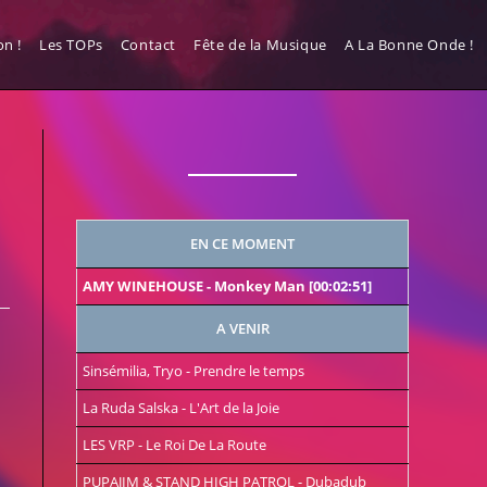
n !
Les TOPs
Contact
Fête de la Musique
A La Bonne Onde !
EN CE MOMENT
AMY WINEHOUSE
-
Monkey Man
[00:02:51]
A VENIR
Sinsémilia, Tryo
-
Prendre le temps
La Ruda Salska
-
L'Art de la Joie
LES VRP
-
Le Roi De La Route
PUPAJIM & STAND HIGH PATROL
-
Dubadub