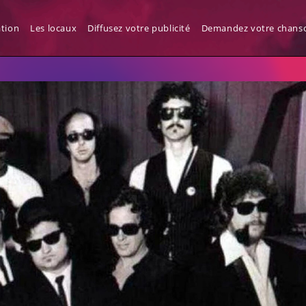
ody To Love
ation
Les locaux
Diffusez votre publicité
Demandez votre chanso