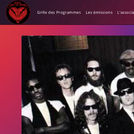
Skip
Everybody Needs Someb
to
Grille des Programmes
Les émissions
L’associ
content