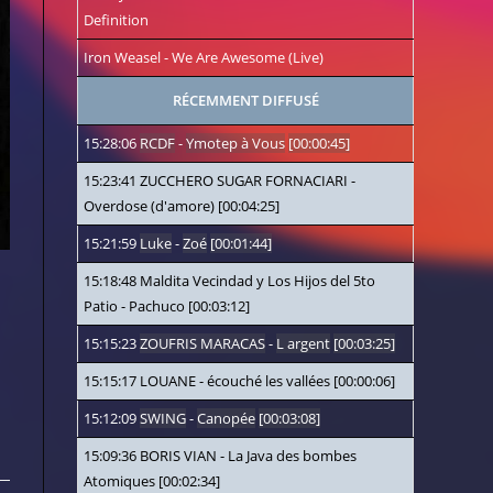
Definition
Iron Weasel
-
We Are Awesome (Live)
RÉCEMMENT DIFFUSÉ
15:28:06
RCDF
-
Ymotep à Vous
[00:00:45]
15:23:41
ZUCCHERO SUGAR FORNACIARI
-
Overdose (d'amore)
[00:04:25]
15:21:59
Luke
-
Zoé
[00:01:44]
15:18:48
Maldita Vecindad y Los Hijos del 5to
Patio
-
Pachuco
[00:03:12]
15:15:23
ZOUFRIS MARACAS
-
L argent
[00:03:25]
15:15:17
LOUANE
-
écouché les vallées
[00:00:06]
15:12:09
SWING
-
Canopée
[00:03:08]
15:09:36
BORIS VIAN
-
La Java des bombes
Atomiques
[00:02:34]