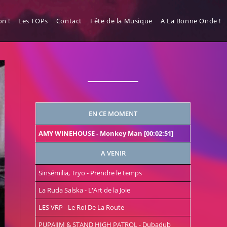
n !
Les TOPs
Contact
Fête de la Musique
A La Bonne Onde !
EN CE MOMENT
AMY WINEHOUSE
-
Monkey Man
[00:02:51]
A VENIR
Sinsémilia, Tryo
-
Prendre le temps
La Ruda Salska
-
L'Art de la Joie
LES VRP
-
Le Roi De La Route
PUPAJIM & STAND HIGH PATROL
-
Dubadub