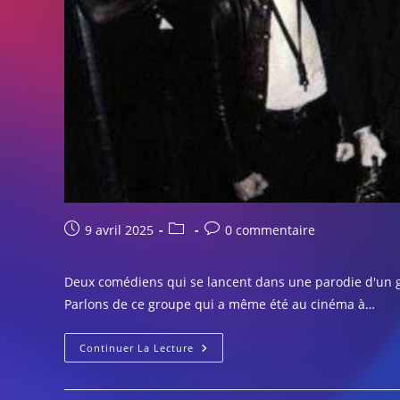
Publication
Post
Commentaires
9 avril 2025
0 commentaire
publiée :
category:
de
la
Deux comédiens qui se lancent dans une parodie d'un gr
publication :
Parlons de ce groupe qui a même été au cinéma à…
Focus
Continuer La Lecture
#21
:
The
Blues