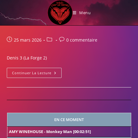
Skip
La Forge
to
Menu
content
Publication
Post
Commentaires
25 mars 2026
0 commentaire
publiée :
category:
de
la
Denis 3 (La Forge 2)
publication :
La
Continuer La Lecture
Forge
2
EN CE MOMENT
AMY WINEHOUSE
-
Monkey Man
[00:02:51]