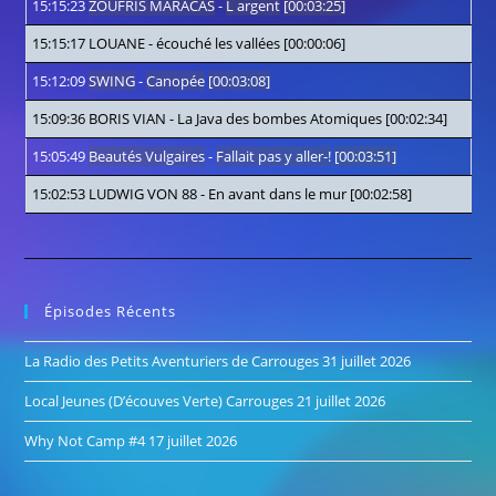
15:15:23
ZOUFRIS MARACAS
-
L argent
[00:03:25]
15:15:17
LOUANE
-
écouché les vallées
[00:00:06]
15:12:09
SWING
-
Canopée
[00:03:08]
15:09:36
BORIS VIAN
-
La Java des bombes Atomiques
[00:02:34]
15:05:49
Beautés Vulgaires
-
Fallait pas y aller-!
[00:03:51]
15:02:53
LUDWIG VON 88
-
En avant dans le mur
[00:02:58]
Épisodes Récents
La Radio des Petits Aventuriers de Carrouges
31 juillet 2026
Local Jeunes (D’écouves Verte) Carrouges
21 juillet 2026
Why Not Camp #4
17 juillet 2026