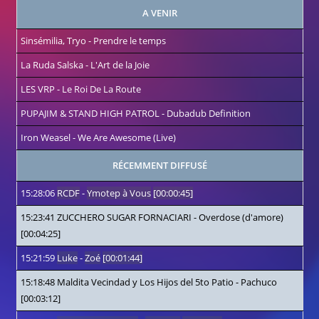
A VENIR
Sinsémilia, Tryo
-
Prendre le temps
La Ruda Salska
-
L'Art de la Joie
LES VRP
-
Le Roi De La Route
PUPAJIM & STAND HIGH PATROL
-
Dubadub Definition
Iron Weasel
-
We Are Awesome (Live)
RÉCEMMENT DIFFUSÉ
15:28:06
RCDF
-
Ymotep à Vous
[00:00:45]
15:23:41
ZUCCHERO SUGAR FORNACIARI
-
Overdose (d'amore)
[00:04:25]
15:21:59
Luke
-
Zoé
[00:01:44]
15:18:48
Maldita Vecindad y Los Hijos del 5to Patio
-
Pachuco
[00:03:12]