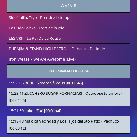
A VENIR
Sinsémilia, Tryo
-
Prendre le temps
La Ruda Salska
-
L'Art de la Joie
LES VRP
-
Le Roi De La Route
PUPAJIM & STAND HIGH PATROL
-
Dubadub Definition
Iron Weasel
-
We Are Awesome (Live)
RÉCEMMENT DIFFUSÉ
15:28:06
RCDF
-
Ymotep à Vous
[00:00:45]
15:23:41
ZUCCHERO SUGAR FORNACIARI
-
Overdose (d'amore)
[00:04:25]
15:21:59
Luke
-
Zoé
[00:01:44]
15:18:48
Maldita Vecindad y Los Hijos del 5to Patio
-
Pachuco
[00:03:12]