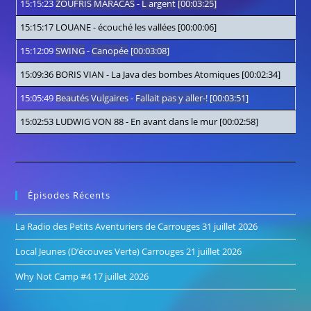
15:15:23
ZOUFRIS MARACAS
-
L argent
[00:03:25]
15:15:17
LOUANE
-
écouché les vallées
[00:00:06]
15:12:09
SWING
-
Canopée
[00:03:08]
15:09:36
BORIS VIAN
-
La Java des bombes Atomiques
[00:02:34]
15:05:49
Beautés Vulgaires
-
Fallait pas y aller-!
[00:03:51]
15:02:53
LUDWIG VON 88
-
En avant dans le mur
[00:02:58]
Épisodes Récents
La Radio des Petits Aventuriers de Carrouges
31 juillet 2026
Local Jeunes (D’écouves Verte) Carrouges
21 juillet 2026
Why Not Camp #4
17 juillet 2026