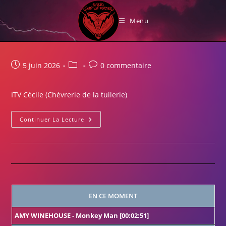
Skip
La Guinguette du Poirier
to
Menu
content
Publication
Post
Commentaires
5 juin 2026
0 commentaire
publiée :
category:
de
la
ITV Cécile (Chèvrerie de la tuilerie)
publication :
ITV
Continuer La Lecture
Cécile
(Chèvrerie
De
La
Tuilerie)
EN CE MOMENT
AMY WINEHOUSE
-
Monkey Man
[00:02:51]