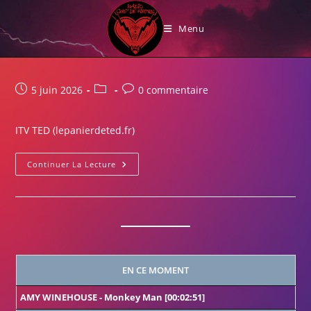
Skip
lepanierdeted.fr
to
Menu
content
Publication
Post
Commentaires
5 juin 2026
0 commentaire
publiée :
category:
de
la
ITV TED (lepanierdeted.fr)
publication :
ITV
Continuer La Lecture
Ted
(lepanierdeted.fr)
EN CE MOMENT
AMY WINEHOUSE
-
Monkey Man
[00:02:51]