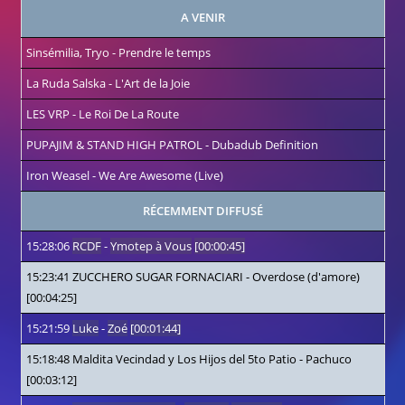
A VENIR
Sinsémilia, Tryo
-
Prendre le temps
La Ruda Salska
-
L'Art de la Joie
LES VRP
-
Le Roi De La Route
PUPAJIM & STAND HIGH PATROL
-
Dubadub Definition
Iron Weasel
-
We Are Awesome (Live)
RÉCEMMENT DIFFUSÉ
15:28:06
RCDF
-
Ymotep à Vous
[00:00:45]
15:23:41
ZUCCHERO SUGAR FORNACIARI
-
Overdose (d'amore)
[00:04:25]
15:21:59
Luke
-
Zoé
[00:01:44]
15:18:48
Maldita Vecindad y Los Hijos del 5to Patio
-
Pachuco
[00:03:12]