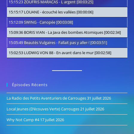
15:15:23
ZOUFRIS MARACAS
-
L argent
[00:03:25]
15:15:17
LOUANE
-
écouché les vallées
[00:00:06]
15:12:09
SWING
-
Canopée
[00:03:08]
15:09:36
BORIS VIAN
-
La Java des bombes Atomiques
[00:02:34]
15:05:49
Beautés Vulgaires
-
Fallait pas y aller-!
[00:03:51]
15:02:53
LUDWIG VON 88
-
En avant dans le mur
[00:02:58]
Épisodes Récents
La Radio des Petits Aventuriers de Carrouges
31 juillet 2026
Local Jeunes (D’écouves Verte) Carrouges
21 juillet 2026
Why Not Camp #4
17 juillet 2026