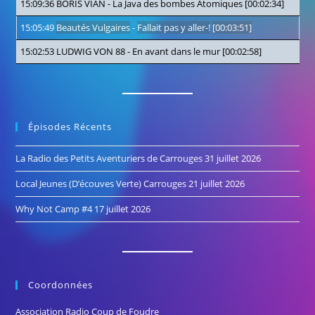
15:09:36
BORIS VIAN
-
La Java des bombes Atomiques
[00:02:34]
15:05:49
Beautés Vulgaires
-
Fallait pas y aller-!
[00:03:51]
15:02:53
LUDWIG VON 88
-
En avant dans le mur
[00:02:58]
Épisodes Récents
La Radio des Petits Aventuriers de Carrouges
31 juillet 2026
Local Jeunes (D’écouves Verte) Carrouges
21 juillet 2026
Why Not Camp #4
17 juillet 2026
Coordonnées
Association Radio Coup de Foudre