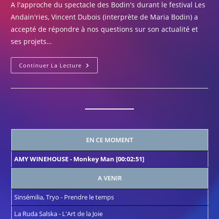
A l'approche du spectacle des Bodin's durant le festival Les
publication :
Andain'ries, Vincent Dubois (interprète de Maria Bodin) a
accepté de répondre à nos questions sur son actualité et
ses projets…
Interview
Continuer La Lecture
Avec
Vincent
Dubois
(Maria
Bodin)
EN CE MOMENT
AMY WINEHOUSE
-
Monkey Man
[00:02:51]
A VENIR
Sinsémilia, Tryo
-
Prendre le temps
La Ruda Salska
-
L'Art de la Joie