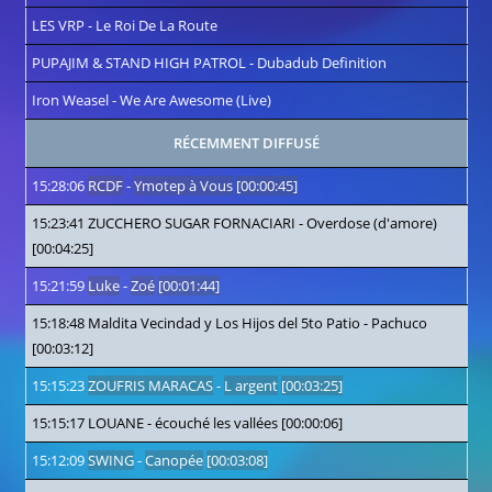
LES VRP
-
Le Roi De La Route
PUPAJIM & STAND HIGH PATROL
-
Dubadub Definition
Iron Weasel
-
We Are Awesome (Live)
RÉCEMMENT DIFFUSÉ
15:28:06
RCDF
-
Ymotep à Vous
[00:00:45]
15:23:41
ZUCCHERO SUGAR FORNACIARI
-
Overdose (d'amore)
[00:04:25]
15:21:59
Luke
-
Zoé
[00:01:44]
15:18:48
Maldita Vecindad y Los Hijos del 5to Patio
-
Pachuco
[00:03:12]
15:15:23
ZOUFRIS MARACAS
-
L argent
[00:03:25]
15:15:17
LOUANE
-
écouché les vallées
[00:00:06]
15:12:09
SWING
-
Canopée
[00:03:08]