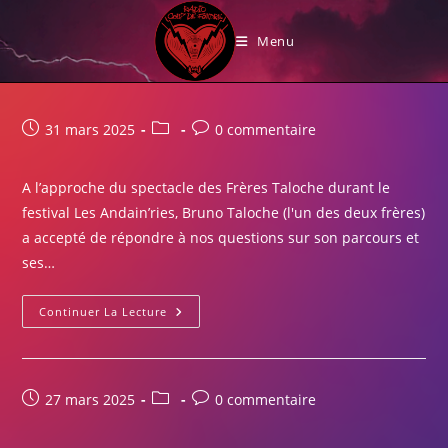
Skip
Les Andain’ries
to
Menu
content
Publication
Post
Commentaires
31 mars 2025
0 commentaire
publiée :
category:
de
la
A l’approche du spectacle des Frères Taloche durant le
publication :
festival Les Andain’ries, Bruno Taloche (l'un des deux frères)
a accepté de répondre à nos questions sur son parcours et
ses…
Interview
Continuer La Lecture
Avec
Bruno
Taloche
(Les
Frères
Taloche)
Publication
Post
Commentaires
27 mars 2025
0 commentaire
publiée :
category:
de
la