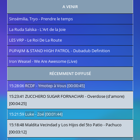
A VENIR
Sinsémilia, Tryo
-
Prendre le temps
La Ruda Salska
-
L'Art de la Joie
LES VRP
-
Le Roi De La Route
PUPAJIM & STAND HIGH PATROL
-
Dubadub Definition
Iron Weasel
-
We Are Awesome (Live)
RÉCEMMENT DIFFUSÉ
15:28:06
RCDF
-
Ymotep à Vous
[00:00:45]
15:23:41
ZUCCHERO SUGAR FORNACIARI
-
Overdose (d'amore)
[00:04:25]
15:21:59
Luke
-
Zoé
[00:01:44]
15:18:48
Maldita Vecindad y Los Hijos del 5to Patio
-
Pachuco
[00:03:12]