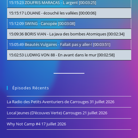
15:15:23
ZOUFRIS MARACAS
-
L argent
[00:03:25]
15:15:17
LOUANE
-
écouché les vallées
[00:00:06]
15:12:09
SWING
-
Canopée
[00:03:08]
15:09:36
BORIS VIAN
-
La Java des bombes Atomiques
[00:02:34]
15:05:49
Beautés Vulgaires
-
Fallait pas y aller-!
[00:03:51]
15:02:53
LUDWIG VON 88
-
En avant dans le mur
[00:02:58]
Épisodes Récents
La Radio des Petits Aventuriers de Carrouges
31 juillet 2026
Local Jeunes (D’écouves Verte) Carrouges
21 juillet 2026
Why Not Camp #4
17 juillet 2026