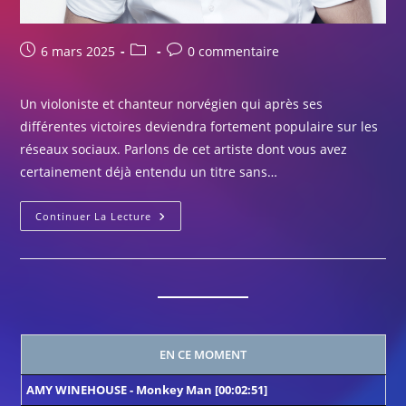
Publication
Post
Commentaires
6 mars 2025
0 commentaire
publiée :
category:
de
la
Un violoniste et chanteur norvégien qui après ses
publication :
différentes victoires deviendra fortement populaire sur les
réseaux sociaux. Parlons de cet artiste dont vous avez
certainement déjà entendu un titre sans…
Focus
Continuer La Lecture
#15
:
Alexander
Rybak
EN CE MOMENT
AMY WINEHOUSE
-
Monkey Man
[00:02:51]