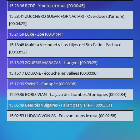
15:28:06
RCDF
-
Ymotep à Vous
[00:00:45]
15:23:41
ZUCCHERO SUGAR FORNACIARI
-
Overdose (d'amore)
[00:04:25]
15:21:59
Luke
-
Zoé
[00:01:44]
15:18:48
Maldita Vecindad y Los Hijos del 5to Patio
-
Pachuco
[00:03:12]
15:15:23
ZOUFRIS MARACAS
-
L argent
[00:03:25]
15:15:17
LOUANE
-
écouché les vallées
[00:00:06]
15:12:09
SWING
-
Canopée
[00:03:08]
15:09:36
BORIS VIAN
-
La Java des bombes Atomiques
[00:02:34]
15:05:49
Beautés Vulgaires
-
Fallait pas y aller-!
[00:03:51]
15:02:53
LUDWIG VON 88
-
En avant dans le mur
[00:02:58]