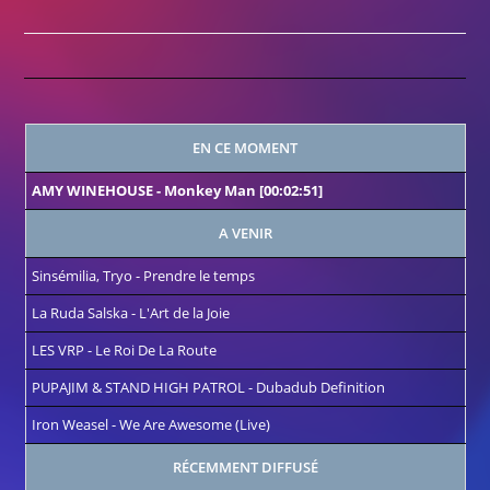
Winter
Fest
!
EN CE MOMENT
AMY WINEHOUSE
-
Monkey Man
[00:02:51]
A VENIR
Sinsémilia, Tryo
-
Prendre le temps
La Ruda Salska
-
L'Art de la Joie
LES VRP
-
Le Roi De La Route
PUPAJIM & STAND HIGH PATROL
-
Dubadub Definition
Iron Weasel
-
We Are Awesome (Live)
RÉCEMMENT DIFFUSÉ