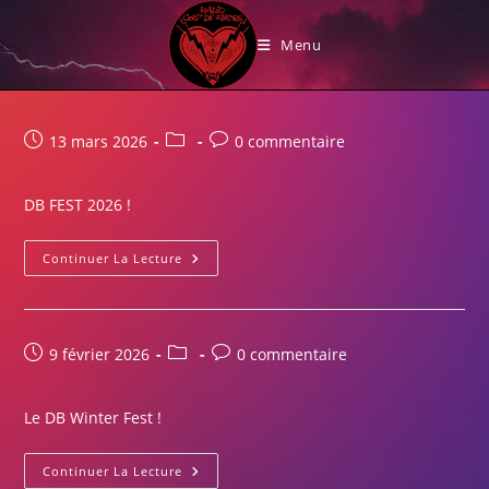
Skip
Perche
to
Menu
content
Publication
Post
Commentaires
13 mars 2026
0 commentaire
publiée :
category:
de
la
DB FEST 2026 !
publication :
Ingrid
Continuer La Lecture
Et
Alexia
Nous
Présente
Le
DB
Publication
Post
Commentaires
9 février 2026
0 commentaire
FEST
publiée :
category:
de
la
Le DB Winter Fest !
publication :
Le
Continuer La Lecture
DB