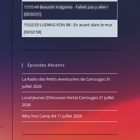
15:05:49
Beautés Vulgaires
-
Fallait pas y aller-!
[00:03:51]
15:02:53
LUDWIG VON 88
-
En avant dans le mur
[00:02:58]
Épisodes Récents
La Radio des Petits Aventuriers de Carrouges
31
juillet 2026
Local Jeunes (D’écouves Verte) Carrouges
21 juillet
2026
Why Not Camp #4
17 juillet 2026