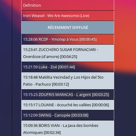
Definition
Iron Weasel
-
We Are Awesome (Live)
RÉCEMMENT DIFFUSÉ
15:28:06
RCDF
-
Ymotep à Vous
[00:00:45]
15:23:41
ZUCCHERO SUGAR FORNACIARI
-
Overdose (d'amore)
[00:04:25]
15:21:59
Luke
-
Zoé
[00:01:44]
15:18:48
Maldita Vecindad y Los Hijos del 5to
Patio
-
Pachuco
[00:03:12]
15:15:23
ZOUFRIS MARACAS
-
L argent
[00:03:25]
15:15:17
LOUANE
-
écouché les vallées
[00:00:06]
15:12:09
SWING
-
Canopée
[00:03:08]
15:09:36
BORIS VIAN
-
La Java des bombes
Atomiques
[00:02:34]