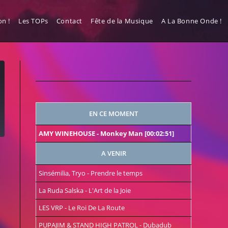
n !
Les TOPs
Contact
Fête de la Musique
A La Bonne Onde !
EN CE MOMENT
AMY WINEHOUSE
-
Monkey Man
[00:02:51]
A VENIR
Sinsémilia, Tryo
-
Prendre le temps
La Ruda Salska
-
L'Art de la Joie
LES VRP
-
Le Roi De La Route
PUPAJIM & STAND HIGH PATROL
-
Dubadub