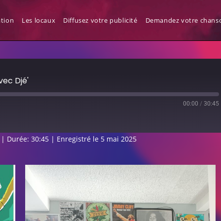
 avec Djé’
ation
Les locaux
Diffusez votre publicité
Demandez votre chanso
vec Djé'
00:00
/
30:45
|
Durée: 30:45
|
Enregistré le 5 mai 2025