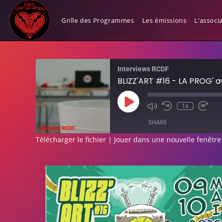
BLIZZ’ART #16 – LA PROG’
Grille des Programmes
Les émissions
L’associ
Interviews RCDF
BLIZZ'ART #16 - LA PROG' a
1x
SHARE
Télécharger le fichier
|
Jouer dans une nouvelle fenêtre
SHARE
LINK
EMBED