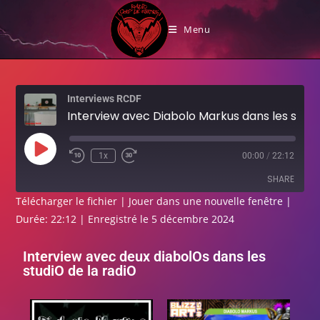
Interview avec Diabolo Markus dans
Menu
les studios
Interviews RCDF
Interview avec Diabolo Markus dans les studios
1x
00:00
/
22:12
SHARE
Télécharger le fichier
|
Jouer dans une nouvelle fenêtre
|
Durée: 22:12
|
Enregistré le 5 décembre 2024
SHARE
LINK
Interview avec deux diabolOs dans les
studiO de la radiO
EMBED