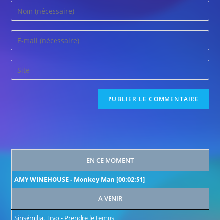
EN CE MOMENT
AMY WINEHOUSE
-
Monkey Man
[00:02:51]
A VENIR
Sinsémilia, Tryo
-
Prendre le temps