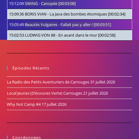
15:12:09
SWING
-
Canopée
[00:03:08]
15:09:36
BORIS VIAN
-
La Java des bombes Atomiques
[00:02:34]
15:05:49
Beautés Vulgaires
-
Fallait pas y aller-!
[00:03:51]
15:02:53
LUDWIG VON 88
-
En avant dans le mur
[00:02:58]
Épisodes Récents
La Radio des Petits Aventuriers de Carrouges
31 juillet 2026
Local Jeunes (D’écouves Verte) Carrouges
21 juillet 2026
Why Not Camp #4
17 juillet 2026
Coordonnées