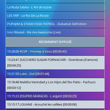
La Ruda Salska
-
L'Art de la Joie
LES VRP
-
Le Roi De La Route
PUPAJIM & STAND HIGH PATROL
-
Dubadub Definition
Iron Weasel
-
We Are Awesome (Live)
RÉCEMMENT DIFFUSÉ
15:28:06
RCDF
-
Ymotep à Vous
[00:00:45]
15:23:41
ZUCCHERO SUGAR FORNACIARI
-
Overdose (d'amore)
[00:04:25]
15:21:59
Luke
-
Zoé
[00:01:44]
15:18:48
Maldita Vecindad y Los Hijos del 5to Patio
-
Pachuco
[00:03:12]
15:15:23
ZOUFRIS MARACAS
-
L argent
[00:03:25]
15:15:17
LOUANE
-
écouché les vallées
[00:00:06]