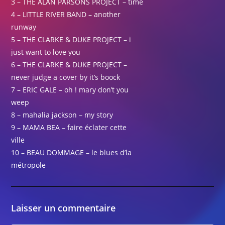
3 – THE ALAN PARSONS PROJECT – time
4 – LITTLE RIVER BAND – another
runway
5 – THE CLARKE & DUKE PROJECT – i
just want to love you
6 – THE CLARKE & DUKE PROJECT –
never judge a cover by it’s boock
7 – ERIC GALE – oh ! mary don’t you
weep
8 – mahalia jackson – my story
9 – MAMA BEA – faire éclater cette
ville
10 – BEAU DOMMAGE – le blues d’la
métropole
Laisser un commentaire