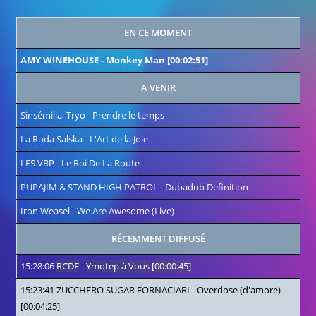
EN CE MOMENT
AMY WINEHOUSE
-
Monkey Man
[00:02:51]
A VENIR
Sinsémilia, Tryo
-
Prendre le temps
La Ruda Salska
-
L'Art de la Joie
LES VRP
-
Le Roi De La Route
PUPAJIM & STAND HIGH PATROL
-
Dubadub Definition
Iron Weasel
-
We Are Awesome (Live)
RÉCEMMENT DIFFUSÉ
15:28:06
RCDF
-
Ymotep à Vous
[00:00:45]
15:23:41
ZUCCHERO SUGAR FORNACIARI
-
Overdose (d'amore)
[00:04:25]