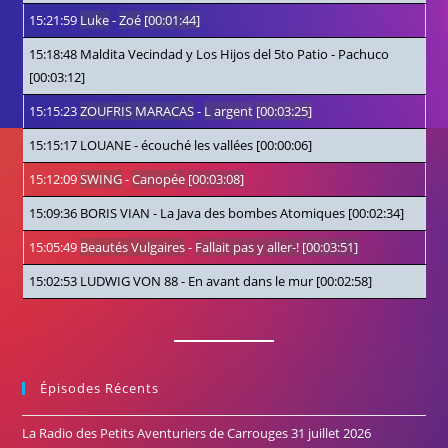
15:21:59
Luke
-
Zoé
[00:01:44]
15:18:48
Maldita Vecindad y Los Hijos del 5to Patio
-
Pachuco
[00:03:12]
15:15:23
ZOUFRIS MARACAS
-
L argent
[00:03:25]
15:15:17
LOUANE
-
écouché les vallées
[00:00:06]
15:12:09
SWING
-
Canopée
[00:03:08]
15:09:36
BORIS VIAN
-
La Java des bombes Atomiques
[00:02:34]
15:05:49
Beautés Vulgaires
-
Fallait pas y aller-!
[00:03:51]
15:02:53
LUDWIG VON 88
-
En avant dans le mur
[00:02:58]
Épisodes Récents
La Radio des Petits Aventuriers de Carrouges
31 juillet 2026