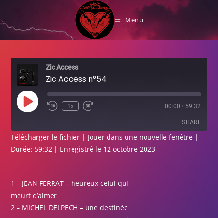
Skip
Zic Access n°54
to
Menu
content
Zic Access
Zic Access n°54
Play
1x
00:00
/
59:32
Episode
SHARE
Télécharger le fichier
|
Jouer dans une nouvelle fenêtre
|
Durée: 59:32
|
Enregistré le 12 octobre 2023
SHARE
LINK
1 – JEAN FERRAT – heureux celui qui
EMBED
meurt d’aimer
2 – MICHEL DELPECH – une destinée